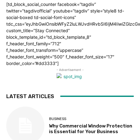
[td_block_social_counter facebook=”tagdiv”
twitter=”tagdivofficial” youtube=”tagdiv” style=”style8 td-
social-boxed td-social-font-icons”
tdc_css=”eyJhbGwiOnsibWFyZ2luLWJvdHRvbSI6IjM4IiwiZGlz
custom_title=”Stay Connected”
block_template_id=”td_block_template_8″
f_header_font_family=”712″
f_header_font_transform=”uppercase”
f_header_font_weight=”500″ f_header_font_size=”17″
border_color=”#dd3333″]
- Advertisement -
LATEST ARTICLES
BUSINESS
Why Commercial Window Protection
is Essential for Your Business