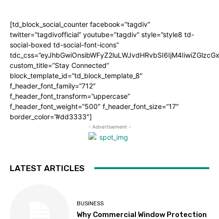
[td_block_social_counter facebook=”tagdiv”
twitter=”tagdivofficial” youtube=”tagdiv” style=”style8 td-
social-boxed td-social-font-icons”
tdc_css=”eyJhbGwiOnsibWFyZ2luLWJvdHRvbSI6IjM4IiwiZGlz
custom_title=”Stay Connected”
block_template_id=”td_block_template_8″
f_header_font_family=”712″
f_header_font_transform=”uppercase”
f_header_font_weight=”500″ f_header_font_size=”17″
border_color=”#dd3333″]
- Advertisement -
LATEST ARTICLES
BUSINESS
Why Commercial Window Protection