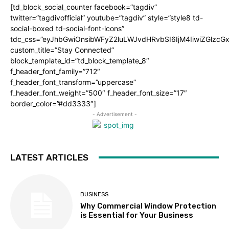
[td_block_social_counter facebook=”tagdiv”
twitter=”tagdivofficial” youtube=”tagdiv” style=”style8 td-
social-boxed td-social-font-icons”
tdc_css=”eyJhbGwiOnsibWFyZ2luLWJvdHRvbSI6IjM4IiwiZGlz
custom_title=”Stay Connected”
block_template_id=”td_block_template_8″
f_header_font_family=”712″
f_header_font_transform=”uppercase”
f_header_font_weight=”500″ f_header_font_size=”17″
border_color=”#dd3333″]
- Advertisement -
LATEST ARTICLES
BUSINESS
Why Commercial Window Protection
is Essential for Your Business