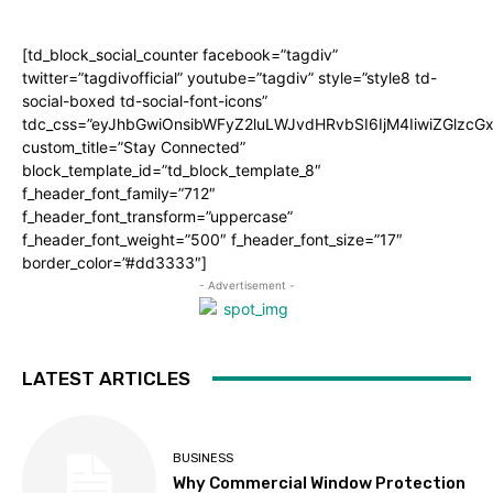
[td_block_social_counter facebook=”tagdiv”
twitter=”tagdivofficial” youtube=”tagdiv” style=”style8 td-
social-boxed td-social-font-icons”
tdc_css=”eyJhbGwiOnsibWFyZ2luLWJvdHRvbSI6IjM4IiwiZGlz
custom_title=”Stay Connected”
block_template_id=”td_block_template_8″
f_header_font_family=”712″
f_header_font_transform=”uppercase”
f_header_font_weight=”500″ f_header_font_size=”17″
border_color=”#dd3333″]
- Advertisement -
LATEST ARTICLES
BUSINESS
Why Commercial Window Protection