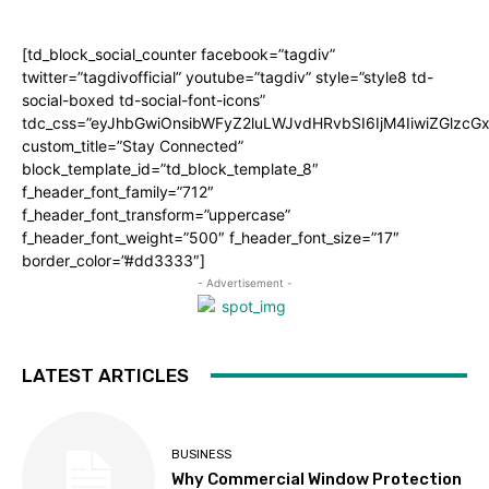
[td_block_social_counter facebook=”tagdiv”
twitter=”tagdivofficial” youtube=”tagdiv” style=”style8 td-
social-boxed td-social-font-icons”
tdc_css=”eyJhbGwiOnsibWFyZ2luLWJvdHRvbSI6IjM4IiwiZGlz
custom_title=”Stay Connected”
block_template_id=”td_block_template_8″
f_header_font_family=”712″
f_header_font_transform=”uppercase”
f_header_font_weight=”500″ f_header_font_size=”17″
border_color=”#dd3333″]
- Advertisement -
LATEST ARTICLES
BUSINESS
Why Commercial Window Protection