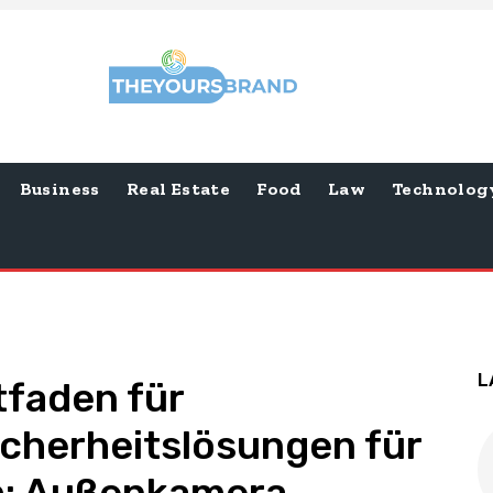
Business
Real Estate
Food
Law
Technolog
L
tfaden für
Sicherheitslösungen für
h: Außenkamera