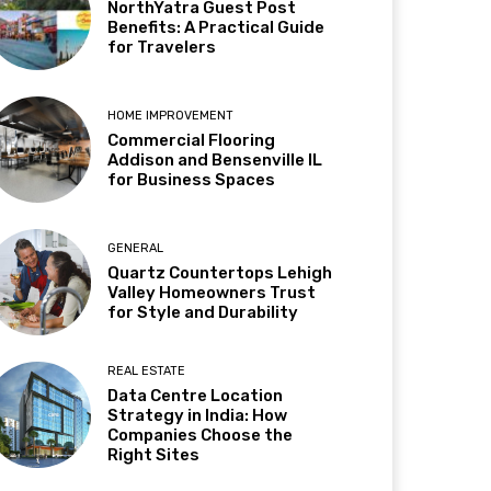
NorthYatra Guest Post
Benefits: A Practical Guide
for Travelers
HOME IMPROVEMENT
Commercial Flooring
Addison and Bensenville IL
for Business Spaces
GENERAL
Quartz Countertops Lehigh
Valley Homeowners Trust
for Style and Durability
REAL ESTATE
Data Centre Location
Strategy in India: How
Companies Choose the
Right Sites