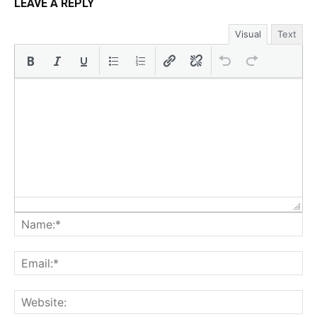
LEAVE A REPLY
Visual
Text
Na
Ema
Web